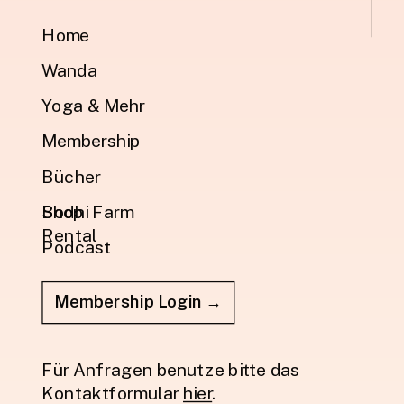
Home
Wanda
Yoga & Mehr
Membership
Bücher
Shop
Bodhi Farm
Rental
Podcast
Membership Login →
Für Anfragen benutze bitte das
Kontaktformular
hier
.